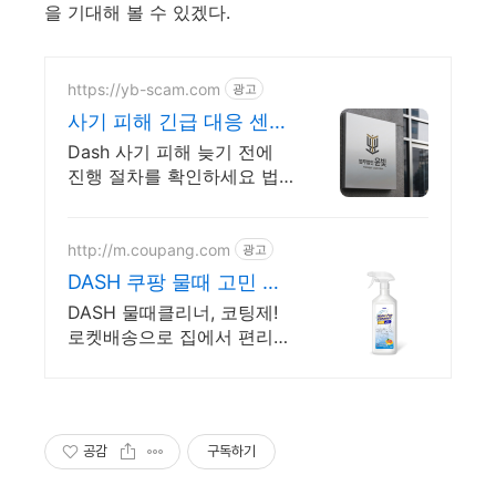
을 기대해 볼 수 있겠다.
https://yb-scam.com
광고
사기 피해 긴급 대응 센터
다수의 피해 회복 사례 보
Dash 사기 피해 늦기 전에
유
진행 절차를 확인하세요 법
무법인 윤빛은 사기 유형과
피해 경위에 맞는 회수 전략
과 대응 방향을 제시합니다
http://m.coupang.com
광고
DASH 쿠팡 물때 고민 이
젠 끝
DASH 물때클리너, 코팅제!
로켓배송으로 집에서 편리하
게. 와우회원 무료배송, 30일
반품. 캐시 5% 적립 혜택을
누리세요.
공감
구독하기