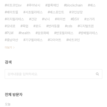
비트코인sv
루어낚시
블록체인
blockchain
배스
베이트릴
서초필라테스
배스포인트
코인상장
리지필라테스
건강
낚시
파이썬
BSV
쏘가리
모네로
목업
로드
반려동물
cds
디지털트윈
PLM
health
암호화폐
반포필라테스
방배필라테스
충남아산
기구필라테스
다이어트
비트코인
더보기
검색
전체 방문자
오늘