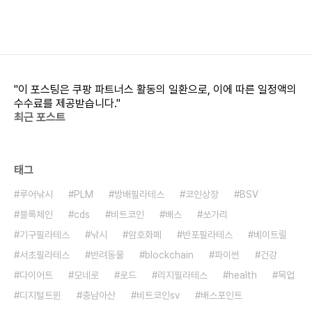
"이 포스팅은 쿠팡 파트너스 활동의 일환으로, 이에 따른 일정액의
수수료를 제공받습니다."
최근 포스트
태그
루어낚시
PLM
방배필라테스
코인상장
BSV
블록체인
cds
비트코인
배스
쏘가리
기구필라테스
낚시
암호화폐
반포필라테스
베이트릴
서초필라테스
반려동물
blockchain
파이썬
건강
다이어트
모네로
로드
리지필라테스
health
목업
디지털트윈
충남아산
비트코인sv
배스포인트