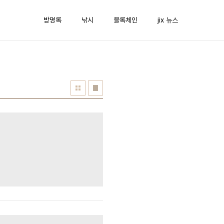
방명록
낚시
블록체인
jix 뉴스