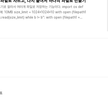
파일로 자르고, 다시 붙여서 하나의 파일로 만들기
기로 잘라서 여러개 파일로 저장하는 기능이다. import os def
: # 예: 10MB size_limit = 1024*1024*10 with open (filepath1
fi.read(size_limit) while b != b'': with open (filepath1 +
o: fo.write(b) fo.close() i = i + 1 b = fi.read(size_limit)
서 저장된 파일을 다시 하나의 큰 파일로 이어 붙이는 ..
트