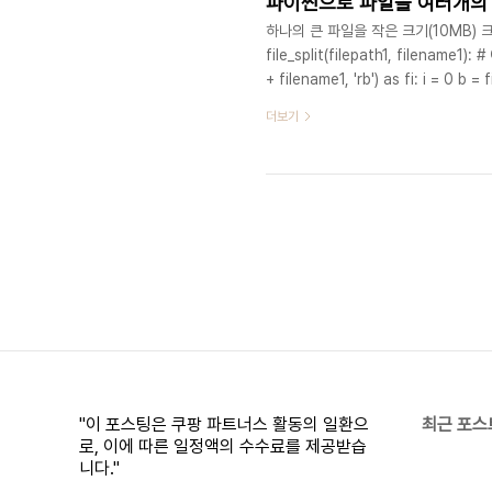
파이썬으로 파일을 여러개의 
하나의 큰 파일을 작은 크기(10MB) 크
file_split(filepath1, filename1)
+ filename1, 'rb') as fi: i = 0 b = 
filename1 + '.' + str(i), 'wb') as f
더보기
fi.close() 여러 개 파일로 나누어
"이 포스팅은 쿠팡 파트너스 활동의 일환으
최근 포스
로, 이에 따른 일정액의 수수료를 제공받습
니다."