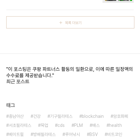
업은 금천구립도서관 4개관(독산·가산·금나래·시흥)
이 참여하는 프로그램으로, 주민이 지역을 탐색하고
기록해 숨겨진 이야기를 콘텐츠로 제작하는 경험을
제공하고자 기획됐습니다.특히 단순 체험에 그치지
목록 더보기
않고 기록과 제작까지 이어지는 참여형 프로그램으
로 구성해, 도서관이 지역과 주민을 연결하는 생활밀
착형 문화 거점으로 기능을 넓힌 점이 특징입니다..각
도서관은 골목길, 전통시장, 지역 이야기 등 생활문화
자원을 주제로 특색 있는 프로그램을 운영합니다.독
산도서관은 ‘사적인 골목길’(4월 2일~30일 매주
목)을 통해 독산동 일대를 직접 탐방하고, 오래된 상
"이 포스팅은 쿠팡 파트너스 활동의 일환으로, 이에 따른 일정액의
점과 골목..
수수료를 제공받습니다."
최근 포스트
태그
충남아산
건강
기구필라테스
blockchain
암호화폐
서초필라테스
목업
cds
PLM
배스
health
베이트릴
방배필라테스
루어낚시
BSV
비트코인