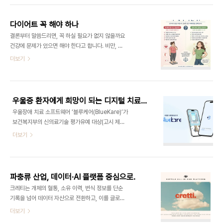
고 지리적으로 분산된 대규모 인력을 주대상으로 서
사람’에게서 온다고 합니다. 또 예를 들자면,취업 정
비스를 제공한다. 어피니티는 유명 브랜드와..
보 → 친한 친구보다 지인을 통해 얻는 경우 많음사
다이어트 꼭 해야 하나
업 기회 → 기존 네트워크 밖에서 발생아이디어 →
결론부터 말씀드리면, 꼭 하실 필요가 없지 않을까요
서로 다른 집단을 연결할 때 생김이것은, 친한 사람
건강에 문제가 있으면 해야 한다고 합니다. 비만, 고
사이에서는 서로 정보가 겹치지만,느슨한 연결 간에
혈압, 고지혈증, 당뇨, 관절통증, 코골이 등이 있으면
더보기
는 새로운 정보가 들어올 가능성이 높기 때문이라고
해야 한다고 의사분들이 이야기 합니다.하지만 이런
합니다.즉, “연결의 밀도”보다 “연결의 폭”이 중요해
경우가 아니면 꼭 해야할 필요가 있을까요. 중요한 것
진 시대인 것입니다.무엇보다는 느슨한 연결은 사람
은 습관이라고 합니다. 건강 문제이든 미용을 위해서
간의 스트레스가 적어질 수도 있어 중요합니다...
든 다이어트를 하신다면, 단순히 다이어트 그 자체를
우울증 환자에게 희망이 되는 디지털 치료제 '블루케어'
목표로 잡기 보다는 앞으로의 좋은 습관을 가진다는
우울장애 치료 소프트웨어 ‘블루케어(BlueKare)’가
의미로 하시는 것이 좋아 보입니다.사랑하는 나 자신
보건복지부의 신의료기술 평가유예 대상(고시 제
을 위한 좋은 습관을 기르는 것이 "다이어트"가 되길
2026 - 82호)으로 의료현장에서 처방·활용이 가능
더보기
기대해 봅니다.
한 제도적 기반을 확보블루케어는 식품의약품안전처
3등급 품목허가와 혁신의료기기 인증을 모두 획득한
‘국내 유일의 우울증 치료 디지털치료제’로 의료기관
적용을 위한 요건을 충족하고 있다. 현재 주요 상급병
파충류 산업, 데이터·AI 플랫폼 중심으로.
원을 중심으로 처방 도입이 진행 중이며, 점차 개인병
크레티는 개체의 혈통, 소유 이력, 번식 정보를 단순
원 등으로 단계적 확대가 추진될 예정이다. 디지털 치
기록을 넘어 데이터 자산으로 전환하고, 이를 글로벌
료제의 실제 처방 사례가 제한적인 상황에서 블루케
단위로 연결하는 파충류 특화 플랫폼이다. 개별 경험
더보기
어의 이번 고시는 상용화 전환의 중요한 이정표로 평
과 분산된 정보에 의존하던 기존 구조에서 벗어나, 데
가된다.블루케어는 인지행동치료(CBT) 기반 모바일