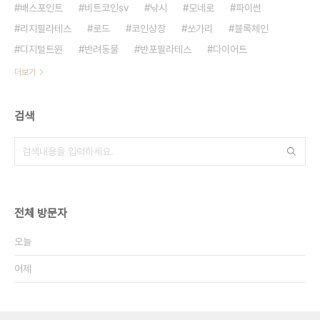
배스포인트
비트코인sv
낚시
모네로
파이썬
리지필라테스
로드
코인상장
쏘가리
블록체인
디지털트윈
반려동물
반포필라테스
다이어트
더보기
검색
전체 방문자
오늘
어제