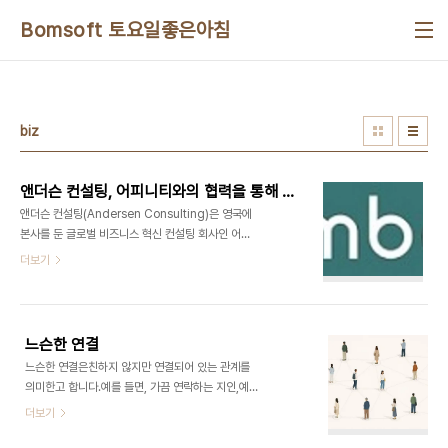
본문 바로가기
Bomsoft 토요일좋은아침
biz
앤더슨 컨설팅, 어피니티와의 협력을 통해 조직 변혁 역량 강화
앤더슨 컨설팅(Andersen Consulting)은 영국에
본사를 둔 글로벌 비즈니스 혁신 컨설팅 회사인 어피
니티(Afiniti)와 협력 계약을 체결했다고 발표했다.
더보기
어피니티는 기업들이 복잡한 변화 프로그램을 성공
적으로 수행하고 지속할 수 있도록 지원한다.2003
년 설립된 어피니티는 영국과 미국에 기반을 둔 글로
벌 비즈니스 변화 컨설팅 회사로, 인력, 프로세스, 시
느슨한 연결
스템 및 데이터 전반에 걸친 복잡한 변혁 과정을 통해
느슨한 연결은친하지 않지만 연결되어 있는 관계를
고객을 지원하고 창의적인 컨설팅 서비스를 통해 변
의미한고 합니다.예를 들면, 가끔 연락하는 지인,예전
화를 실현한다. 이 회사는 에너지, 공공시설, 생명과
에 함께 일했던 동료,온라인에서만 알고 있는 사람,커
더보기
학, 운송 및 건설을 포함한 다양한 분야에서 규제가
뮤니티에서 몇 번 본 사람, 같은 것입니다.흥미로운
엄격하고 안전을 중시하며 자산 집약적인 조직 그리
점은,가장 큰 기회는 ‘친한 사람’이 아니라 ‘덜 친한