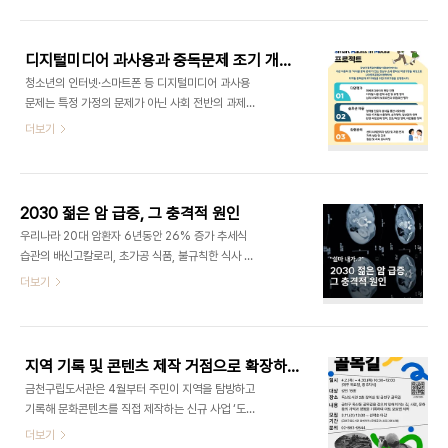
이터 기반으로 축적·연결·활용되는 새로운 시장 환경
소프트웨어 의료기기(mSaMD)로 인지·정서 훈련,
을 제시한다.특히 크레티의 핵심은 AI 기반 개체 관
기록 기반 자기 인식, AI 기반 개인 피드백 기..
리 시스템이다. 텍스트 라벨을 자동 인식하고, 개체
디지털미디어 과사용과 중독문제 조기 개입을 위한 '쉼 프로젝트'
상태 데이터를 분석해 이상 징후를 감지하는 AI 건강
청소년의 인터넷·스마트폰 등 디지털미디어 과사용
체크 기능을 통해 사육자는 보다 직관적이고 과학적
문제는 특정 가정의 문제가 아닌 사회 전반의 과제로
인 관리가 가능하다. 이는 단순 편의 기능을 넘어, 개
인식되고 있습니다. 성평등가족부가 발표한 ‘2025
더보기
체 관리 기준 자체를 데이터 기반으로 재정의하는 접
년 청소년 미디어 이용 습관 진단조사’에 따르면 인터
근으로 평가된다.플랫폼 초기 확장 속도도 빠르다. 출
넷·스마트폰 과의존 위험군으로 진단된 청소년은
시 한 달 만에 약 1000명의 사용자와 2000마리에
17.3%(21만3243명)에 달하며, 이들은 일상생활
가까운 개체가 등록됐으며, 데이터 기반..
에서 어려움을 겪거나 사용 조절에 지속적인 주의가
2030 젊은 암 급증, 그 충격적 원인
필요한 수준으로 나타났습니다. 특히 중학교 1학년
우리나라 20대 암환자 6년동안 26% 증가 추세식
인터넷·스마트폰 과의존 위험군 청소년은 8만
습관의 배신고칼로리, 초가공 식품, 불규칙한 식사 패
5487명으로, 초·중·고등학생 중 가장 높은 비중을
턴은 장내 환경을 변화시켜 만성염증을 일으켜 암 위
더보기
차지하고 있는 것으로 확인됐습니다.이에 강남구중
험을 높입니다.생활습관의 함정운동부족, 과도한 스
독관리통합지원센터는 디지털미디어 사용 문제를 단
트레스, 불규칙한 수면특히 수면 부족은 면역력 떨어
순한 개인 문제로 보지 않고, 청소년을 둘러싼 가족·
뜨리려 다른 습관도 나빠집니다.
학교·지역사회 환경을 함께 점검하고 지원하며 통합
적 접근을 제공하는 ..
지역 기록 및 콘텐츠 제작 거점으로 확장하는 도서관, 금천문화재단 '도서관, 로컬을 깨우다'
금천구립도서관은 4월부터 주민이 지역을 탐방하고
기록해 문화콘텐츠를 직접 제작하는 신규 사업 ‘도서
관, 로컬을 깨우다’를 운영한다고 밝혔습니다.이번 사
더보기