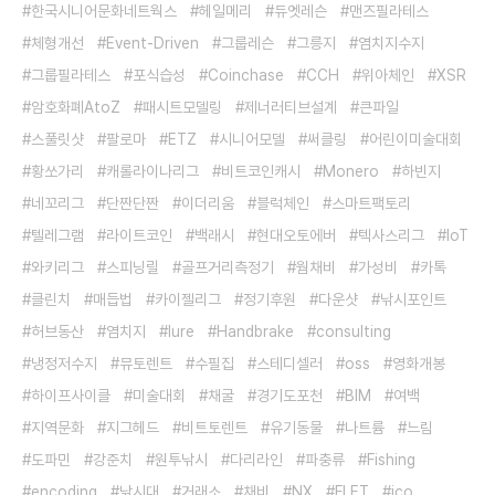
한국시니어문화네트웍스
헤일메리
듀엣레슨
맨즈필라테스
체형개선
Event-Driven
그룹레슨
그릉지
염치지수지
그룹필라테스
포식습성
Coinchase
CCH
위아체인
XSR
암호화폐AtoZ
패시트모델링
제너러티브설계
큰파일
스풀릿샷
팔로마
ETZ
시니어모델
써클링
어린이미술대회
황쏘가리
캐롤라이나리그
비트코인캐시
Monero
하빈지
네꼬리그
단짠단짠
이더리움
블럭체인
스마트팩토리
텔레그램
라이트코인
백래시
현대오토에버
텍사스리그
IoT
와키리그
스피닝릴
골프거리측정기
웜채비
가성비
카톡
클린치
매듭법
카이젤리그
정기후원
다운샷
낚시포인트
허브동산
염치지
lure
Handbrake
consulting
냉정저수지
뮤토렌트
수필집
스테디셀러
oss
영화개봉
하이프사이클
미술대회
채굴
경기도포천
BIM
여백
지역문화
지그헤드
비트토렌트
유기동물
나트륨
느림
도파민
강준치
원투낚시
다리라인
파충류
Fishing
encoding
낚시대
거래소
채비
NX
FLET
ico