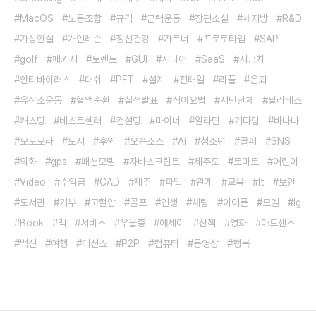
MacOS
노동조합
규격
근력운동
장편소설
체지방
R&D
가상현실
개인레슨
정신건강
가트너
프로토타입
SAP
golf
패키지
토렌트
GUI
시니어
SaaS
시금치
안티바이러스
대쉬
PET
설계
전태일
리플
은퇴
유산소운동
혈액순환
실적발표
식이요법
시민단체
필라테스
캐스팅
베스트셀러
컨설팅
마이너
알라딘
기다림
바나나
모토로라
도서
후원
오픈소스
Ai
청소년
골퍼
SNS
외화
gps
패션모델
자바스크립트
제주도
토마토
어린이
Video
수익금
CAD
제주
파일
관계
교육
It
보안
도서관
기부
고혈압
골프
인생
채팅
이어폰
모델
lg
Book
맥
서비스
우울증
에세이
산책
영화
애드센스
백신
여행
패션쇼
P2P
컴퓨터
동영상
행복