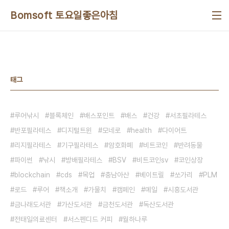
본문 바로가기
Bomsoft 토요일좋은아침
태그
루어낚시
블록체인
배스포인트
배스
건강
서초필라테스
반포필라테스
디지털트윈
모네로
health
다이어트
리지필라테스
기구필라테스
암호화폐
비트코인
반려동물
파이썬
낚시
방배필라테스
BSV
비트코인sv
코인상장
blockchain
cds
목업
충남아산
베이트릴
쏘가리
PLM
로드
루어
책소개
가물치
캠페인
메일
시흥도서관
금나래도서관
가산도서관
금천도서관
독산도서관
전태일의료센터
서스펜디드 커피
월하나루