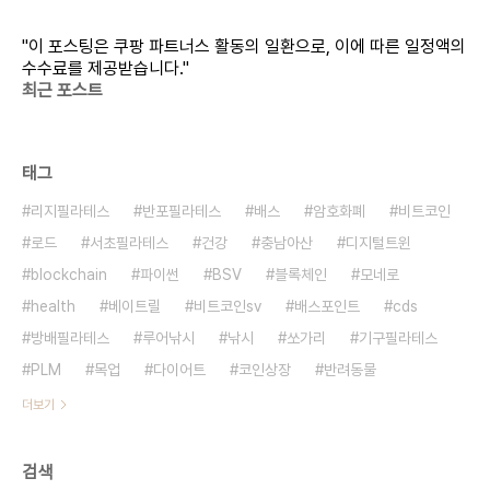
"이 포스팅은 쿠팡 파트너스 활동의 일환으로, 이에 따른 일정액의
수수료를 제공받습니다."
최근 포스트
태그
리지필라테스
반포필라테스
배스
암호화폐
비트코인
로드
서초필라테스
건강
충남아산
디지털트윈
blockchain
파이썬
BSV
블록체인
모네로
health
베이트릴
비트코인sv
배스포인트
cds
방배필라테스
루어낚시
낚시
쏘가리
기구필라테스
PLM
목업
다이어트
코인상장
반려동물
더보기
검색