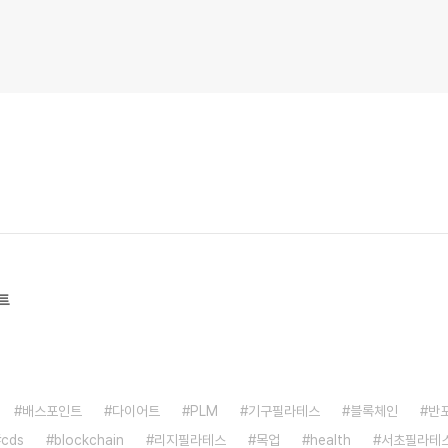
트
배스포인트
다이어트
PLM
기구필라테스
블록체인
반
cds
blockchain
리지필라테스
목업
health
서초필라테