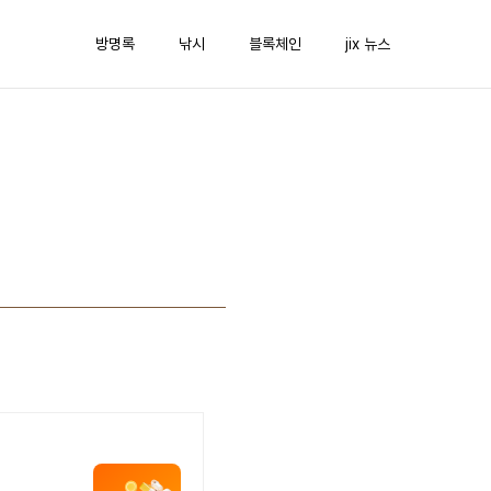
방명록
낚시
블록체인
jix 뉴스