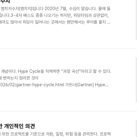
저수지
 염치저수지(염치지)입니다 2020년 7월, 수심이 얕습니다. 물에 들
습니다.3~4자 배스도 종종 나오기는 하지만, 피딩타임과 상관없이,
새끼도 많아서 피딩이 일어나는 곳에서는 왠만해서는 루어를 물지 않
기에는 아주 좋은 장소라고 생각합니다. 루어 크기를 좀 작게 조절한
손맛을 볼 수 있습니다. 물론 손맛이 좀 아쉽기는 합니다.주변에 밥
 해결하고 오후에 천천히 시작하는 방법도 나쁘지 않았습니다.입구 쪽
다. 작은 스푼이나 쏘가리 채비에도 잘 잡힙니다.htt..
 개념이다. Hype Cycle을 직역하면 “과장 곡선”이라고 할 수 있다.
게 변하는지 정리한 것이
26/02/gartner-hype-cycle.html 가트너(Gartner) Hype
트너사가 처음 만든 개념이다. Hype Cycle을 직역하면 “과장 곡선”이
기대가 어떻게 변하는지 정리한 것이다. 과학적으로 증명된 것이 아니
한 개인적인 의견
위한 프로젝트를 기준으로 자원, 일정, 위험 등을 관리한다. 프로젝