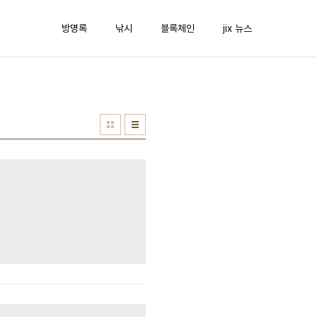
방명록
낚시
블록체인
jix 뉴스