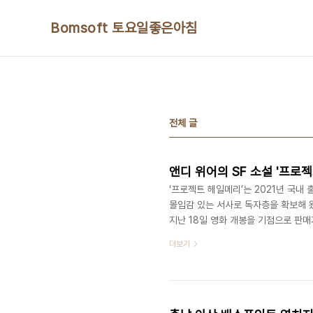
본문 바로가기
Bomsoft 토요일좋은아침
전체 글
‘프로젝트 헤일메리’는 2021년 국내
몰입감 있는 서사로 독자층을 확보해 왔
지난 18일 영화 개봉을 기점으로 판매
독자층까지 수요가 빠르게 확산되며 단숨
더보기
다.알라딘 소설 담당자는 “영화 개봉
원작 동반 흥행’ 흐름이 꾸준히 이어질 
미스’ 등 앤디 위어의 전작 판매도 동반 