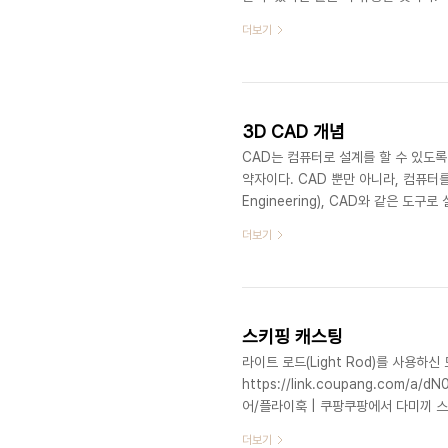
(4D Mock-up)으로 부르기로 하겠다. h
더보기
up.html 기능적 목업(Functiona
능을 살필 수 있도록 해 주는 기술을 기능
해서 시간에 따라 사물이 어..
3D CAD 개념
CAD는 컴퓨터로 설계를 할 수 있도록 
약자이다. CAD 뿐만 아니라, 컴퓨터를
Engineering), CAD와 같은 도
CAM(Computer Aided Manufa
더보기
Aided Test) 라는 용어들도 있다. 더 읽
3D CAD 개념 CAD는 컴퓨터로 설계
Aided Design의 약자이..
스키핑 캐스팅
라이트 로드(Light Rod)를 사용하
https://link.coupang.com/a
어/플라이훅 | 쿠팡쿠팡에서 다미끼 스팅
을 받으세요! 지금 할인중인 다른 루
더보기