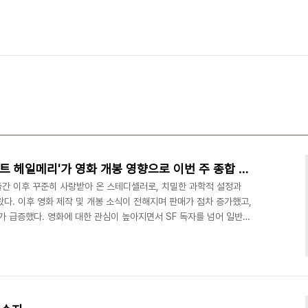
앤디 위어의 SF 소설 '프로젝트 헤일메리'가 영화 개봉 영향으로 이번 주 종합 주간 베스트셀러 1위에 올랐다
 출간 이후 꾸준히 사랑받아 온 스테디셀러로, 치밀한 과학적 설정과
다. 이후 영화 제작 및 개봉 소식이 전해지며 판매가 점차 증가했고,
가 급증했다. 영화에 대한 관심이 높아지면서 SF 독자를 넘어 일반
에 종합 1위에 올랐다. 주 구매층은 3040 여성인 것으로 나타났
으로 작품의 과학적 상상력과 서사적 긴장감이 다시 주목받으며 ‘영화-
것으로 보인다”며 “‘프로젝트 헤일메리’를 중심으로 ‘마션’, ‘아르테
상승하고 있다”고 말했다.https:..