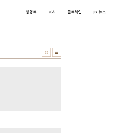
방명록
낚시
블록체인
jix 뉴스