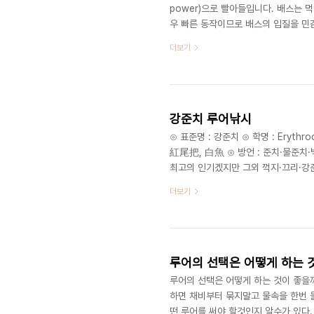
power)으로 빨아들입니다. 배스는 
우 빠른 동작이므로 배스의 입질을 민
다. 또한 배스는 아주 복잡하고 두꺼운
더보기
에서의 실험에 의하면 50cm 내에서 
한 거리가 길수록 또한 장애물(cove
기(stalking) 먹이를 발견하면 살그
강준치 루어낚시
⊙ 표준명 : 강준치 ⊙ 학명 : Erythro
紅尾把, 白魚 ⊙ 방언 : 준치·물준
최고의 인기겠지만 그외 꺽지·끄리·강준
강준치는 ‘썩어도 준치’라는 말의 주
더보기
진 몸매를 갖고 있으며 몸집도 커서 6
강준치는 이름 그대로 ‘강의 준치’란 
매우 많다하여 붙여진 이름이다. 지방에
루어의 선택은 어떻게 하는 
루어의 선택은 어떻게 하는 것이 좋을까.
하면 채비부터 묶지말고 물속을 한번 
떤 루어를 써야 할것인지 알수가 있다.