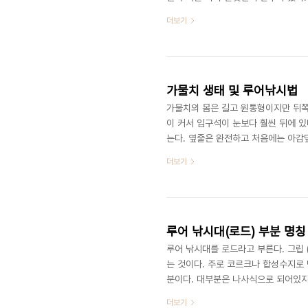
선택하는 제 1법칙이다. 배스는 보호
더보기
뻔쩍이는 계열 흐린물에서는 어두운 계열
때문이 아닐까 한다. 주변에서 가장 흔
꽝을 면치 못할 상황에 물속에 작은 망
가물치 생태 및 루어낚시법
가물치의 몸은 길고 원통형이지만 뒤쪽
이 커서 입구석이 눈보다 훨씬 뒤에 있
는다. 옆줄은 완전하고 처음에는 아감
양쪽 중앙부를 곧게 지나 꼬리지느러미
더보기
미는 아감덮개의 바로 뒤에 붙어있으며
45∼53개이다. 뒷지느러미도 길지만
지 않고 끝이 둥글다. 몸의 바탕색은 
루어 낚시대(로드) 부분 명칭
루어 낚시대를 로드라고 부른다. 그립 
는 것이다. 주로 코르크나 합성수지로 만들
분이다. 대부분은 나사식으로 되어있지만 
대에 고정이 되도록 도와주는 부품이다. 
더보기