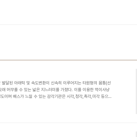
 발달된 아래턱 및 속도변환이 신속히 이루어지는 타원형의 몸통(선
오래 머무를 수 있는 넓은 지느러미를 가졌다. 이를 이용한 먹이사냥
m 정도이며 배스가 느낄 수 있는 감각기관은 시각,청각,촉각,미각 등으로
속에서의 가시거리가 약 10m이상을 볼수도 있으나 대부분 배스가 서
눈의 구조는 축과 원추로 구성된다. 축과 원추를 조절하여 빛의 밝기
 원추는 색상을 구분하는데 빛의 양에 따라 흑.백으로만 구별되어 진
모든 방향을 볼수있으며 수면위의 물체도 볼수있음으로 주위..