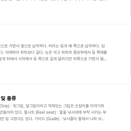
색을 찾아내는 데는 탁월하다고 한다. 맑은 물에서는 투명한 계열이나
이나 연두) 계열이 잘 먹힌다. 이유는 아마도 배스가 잘 볼수 있기
하고 구하기 쉬울 것 같은 먹잇감을 찾아라!! 조황이 너무 좋지 않아
둥어 비슷한 녀석들이 많아 비슷한 웜을 사..
으로 가면서 옆으로 납작하다. 머리는 등과 배 쪽으로 납작하다. 입
다. 아래턱이 위턱보다 길다. 눈은 작고 위턱의 중앙부에서 등 쪽에붙
덮개 뒤에서 시작해서 등 쪽으로 길게 달리지만 뒤쪽으로 가면서 몸의
의 기부까지 이어져 있다. 배지느러미는 유별나게 작고 가슴지느러
 넓고 끝이 둥글다. 등지느러미는 몸 길이의 반보다 길고 살은
 등지느러미보다는 짧고 살은 31∼35개이다. 꼬리지느러미는 갈라지
노란 갈색이다. 머리의 양쪽에는 두 줄씩의 짙은 세로띠가 눈에서 ..
 및 종류
(Grip) : 뒷그립, 앞그립이라고 적혀있는 그립은 손잡이를 이야기하
어져 있다. 릴시트 (Reel seat) : 릴을 낚시대에 부착 시키는 부
링 고정식도 있다. 가이드 (Guide) : 낚시줄이 릴에서 나와 낚시
그립 쪽에 가까운 가장 큰 가이드는 버트 가이드(Butt guide), 로