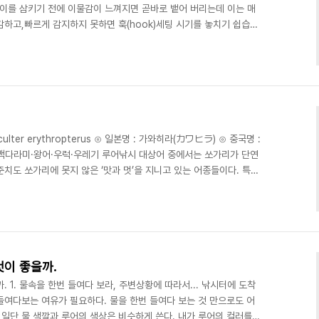
먹이를 삼키기 전에 이물감이 느껴지면 곧바로 뱉어 버리는데 이는 매
감하고,빠르게 감지하지 못하면 훅(hook)세팅 시기를 놓치기 쉽습니
 장애물이 있은 그늘에서 많은 시간을 소비합니다. 연구용 대형 수조
먹이를 공격할 때 60~80%는 성공한다고 합니다. 그러나 공격 가능
r)이 무겁고 두꺼울수록 이 성공률은 낮아집니다. (1)살금살금 접근하
머니 접근한 다음 갑자기 공..
culter erythropterus ⊙ 일본명 : 가와히라(カワヒラ) ⊙ 중국명 :
치·백다라미·왕어·우럭·우레기 루어낚시 대상어 중에서는 쏘가리가 단연
치도 쏘가리에 못지 않은 ‘맛과 멋’을 지니고 있는 어종들이다. 특히
인공인 바다고기 준치와는 다른 종이지만 그 생김새가 매우 유사한 멋
0∼70cm급도 흔한 대형 루어낚시 대상어종이라 할 수 있다. ⊙ 이름
뜻으로 맛으로 유명한 바다(특히 서해)고기인 준치와 외형상 닮은 점이
 따라서는 ..
것이 좋을까.
 1. 물속을 한번 들여다 보라, 주변상황에 따라서... 낚시터에 도착
들여다보는 여유가 필요하다. 물을 한번 들여다 보는 것 만으로도 어
 일단 물 색깔과 루어의 색상은 비슷하게 쓴다. 내가 루어의 컬러를