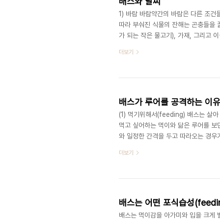
배스와 날씨
1) 바람 바람약간의 바람은 다른 조건
따라 부숴진 식물의 잔해는 곤충들을 끌어
가 되는 작은 물고기), 가재, 그리고
결을 일으켜 배스가 덜 노출되었다고 
더보기
이동하는 경향이 있으며, 만약 미노우
람을 향해 캐스팅할 경우, 물고기가 루
람이 캐스팅을 어렵게 할 정도로 강하면
배스가 루어를 공격하는 이유
(1) 먹기위해서(feeding) 배스는
먹고 싶어하는 먹이와 닮은 루어를 보면 배
와 일정한 간격을 두고 따라오는 경우가
고 있으면서도 호기심을 느꼈기 때문입
더보기
니다. (3) 방어(protective in
주위에 루어를 투입하면 루어를 공격합
으로 뱉어 버리는 식의 행동입니다. (4)
배스는 어떤 포식습성(feedin
배스는 먹이감을 아가미와 입을 크게 벌려 입