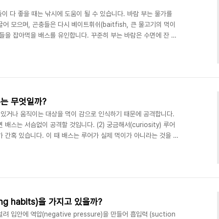
들이 다 좋을 때는 낚시에 도움이 될 수 있습니다. 바람 부는 물가를
 모으며, 곤충들은 다시 베이트휘쉬(baitfish, 큰 물고기의 먹이
 이들을 잡아먹을 배스를 유인합니다. 꾸준히 부는 바람은 수면에 잔 물
느끼게 만듭니다. 물고기는 바람에 의해 생긴 표면의 흐름을 마주보며
들이 있으면 수면에서 적극적으로 먹이를 먹습니다. 따라서 루어를 바
어를 볼 가능성이 더 커져 물고기의 관심을 끌기가 용이해집니다. 바
, 보다 가벼운 낚싯줄과 로우 사이드암(l..
는 무엇일까?
 살아 있거나 움직이는 대상을 먹이 감으로 인식하기 때문에 공격합니다.
스는 서슴없이 공격할 것입니다. (2) 궁금해서(curiosity) 루어
 간혹 있습니다. 이 때 배스는 루어가 실제 먹이가 아니라는 것을 알
니다. 루어로 배스의 호기심을 자극하고 입질로 이어지게 하는 것입
stinct) 배스는 산란 후 수컷이 산란장을 보호하는 특성이 있습니다. 산란장
니다. 이때는 적으로 인식하는 대상을 입으로 쪼거나 물고 산란장 밖
 반사동작(rea..
g habits)을 가지고 있을까?
안에 역압(negative pressure)을 만들어 흡입력 (suction