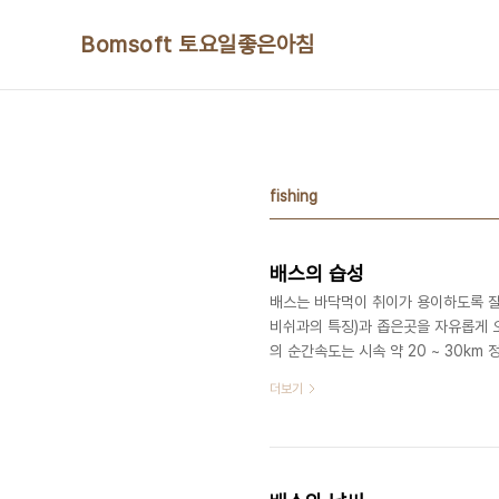
본문 바로가기
Bomsoft 토요일좋은아침
fishing
배스의 습성
배스는 바닥먹이 취이가 용이하도록 잘
비쉬과의 특징)과 좁은곳을 자유롭게 
의 순간속도는 시속 약 20 ~ 30k
우선 시각을 살펴보면 맑고 투명한 물
더보기
식하는 물에는 3m정도 한계로 본다. 
변화에 대처 하며 축은 흑백의 농도를
다. 배스는 아래쪽과 뒤쪽을 제외한 